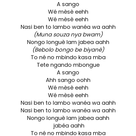
A sango
Wé mèsè eehh
Wé mèsè eehh
Nasi ben to lambo wanéa wa aahh
(Muna souza nya bwam)
Nongo longuè lam jabea aahh
(Bebolo bongo be biyanè)
To né no mbindo kasa mba
Tete ngando mbongue
A sango
Ahh sango oohh
Wé mèsè eehh
Wé mèsè eehh
Nasi ben to lambo wanéa wa aahh
Nasi ben to lambo wanéa wa aahh
Nongo longuè lam jabea aahh
jabéa aahh
To né no mbindo kasa mba