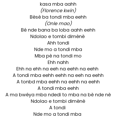
kasa mba aahh
(Florence kwin)
Bèsè ba tondi mba eehh
(Onle mao)
Bé nde bana ba loba aahh eehh
Ndolao e tombi dimènè
Ahh tondi
Nde mo a tondi mba
Mba pè na tondi mo
Ehh nahh
Ehh na ehh na eeh na eehh na eehh
A tondi mba eehh eehh na eeh na eehh
A tonbd mba eehh na eehh na eehh
A tondi mba eehh
A ma bwéya mba ndedi to mba na bè nde nè
Ndolao e tombi dimènè
A tondi
Nde mo a tondi mba