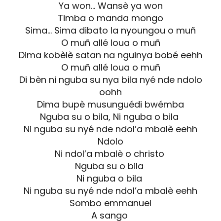
Ya won… Wansè ya won
Timba o manda mongo
Sima… Sima dibato la nyoungou o muñ
O muñ allé loua o muñ
Dima kobèlè satan na nguinya bobé eehh
O muñ allé loua o muñ
Di bèn ni nguba su nya bila nyé nde ndolo
oohh
Dima bupè musunguédi bwémba
Nguba su o bila, Ni nguba o bila
Ni nguba su nyé nde ndol’a mbalè eehh
Ndolo
Ni ndol’a mbalè o christo
Nguba su o bila
Ni nguba o bila
Ni nguba su nyé nde ndol’a mbalè eehh
Sombo emmanuel
A sango