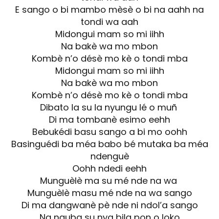
E sango o bi mambo mèsè o bi na aahh na
tondi wa aah
Midongui mam so mi iihh
Na bakè wa mo mbon
Kombè n’o désè mo kè o tondi mba
Midongui mam so mi iihh
Na bakè wa mo mbon
Kombè n’o désè mo kè o tondi mba
Dibato la su la nyungu lé o muñ
Di ma tombanè esimo eehh
Bebukédi basu sango a bi mo oohh
Basinguédi ba méa babo bé mutaka ba méa
ndenguè
Oohh ndedi eehh
Munguèlè ma su mé nde na wa
Munguèlè masu mé nde na wa sango
Di ma dangwanè pè nde ni ndol’a sango
Na nguba su nya bila pon o loko