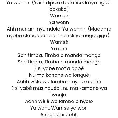
Ya wonnn (Yam dipoko betañsedi nya ngodi
bakoko)
Wamsè
Ya wonn
Ahh munam nya ndolo. Ya wonnn (Madame
nyobe claude aurelie micheline mega giga)
Wamsè
Ya onn
Son timba, Timba o manda mongo
Son timba, Timba o manda mongo
E si yabè mot’a bobé
Nu ma kononè wa longuè
Aahh wèlè wa lambo o nyolo oohhh
E si yabè musinguédi, nu ma kamanè wa
wonja
Aahh wèlè wa lambo o nyolo
Ya won… Wamsè ya won
A munami oohh