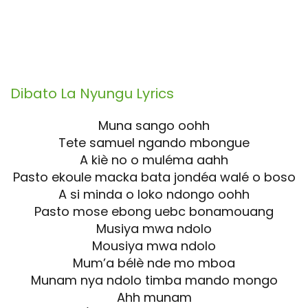
Dibato La Nyungu
Lyrics
Muna sango oohh
Tete samuel ngando mbongue
A kiè no o muléma aahh
Pasto ekoule macka bata jondéa walé o boso
A si minda o loko ndongo oohh
Pasto mose ebong uebc bonamouang
Musiya mwa ndolo
Mousiya mwa ndolo
Mum’a bélè nde mo mboa
Munam nya ndolo timba mando mongo
Ahh munam