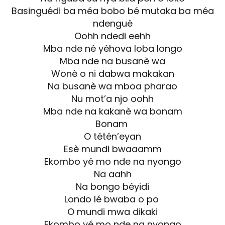
Basinguédi ba méa bobo bé mutaka ba méa
ndenguè
Oohh ndedi eehh
Mba nde né yéhova loba longo
Mba nde na busanè wa
Wonè o ni dabwa makakan
Na busanè wa mboa pharao
Nu mot’a njo oohh
Mba nde na kakanè wa bonam
Bonam
O tétén’eyan
Esè mundi bwaaamm
Ekombo yé mo nde na nyongo
Na aahh
Na bongo béyidi
Londo lé bwaba o po
O mundi mwa dikaki
Ekombo yé mo nde na nyongo