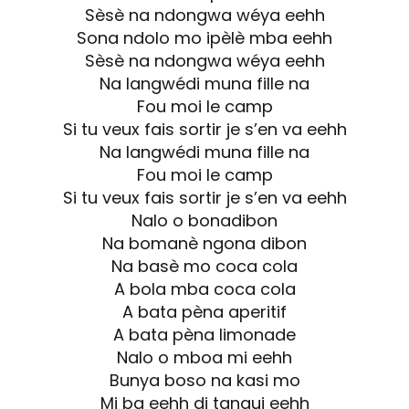
Sèsè na ndongwa wéya eehh
Sona ndolo mo ipèlè mba eehh
Sèsè na ndongwa wéya eehh
Na langwédi muna fille na
Fou moi le camp
Si tu veux fais sortir je s’en va eehh
Na langwédi muna fille na
Fou moi le camp
Si tu veux fais sortir je s’en va eehh
Nalo o bonadibon
Na bomanè ngona dibon
Na basè mo coca cola
A bola mba coca cola
A bata pèna aperitif
A bata pèna limonade
Nalo o mboa mi eehh
Bunya boso na kasi mo
Mi ba eehh di tangui eehh