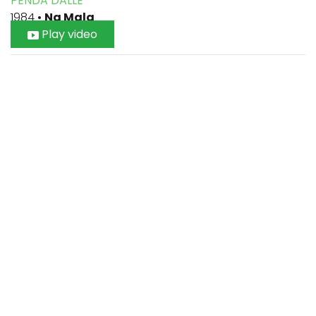
PENDA DALLE
1984
•
Na Mala
Play video