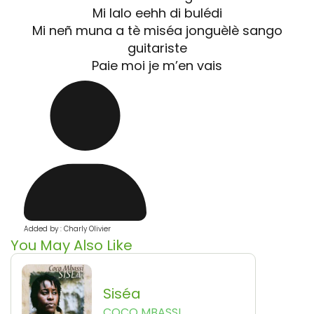
Mi lalo eehh di bulédi
Mi neñ muna a tè miséa jonguèlè sango
guitariste
Paie moi je m’en vais
Added by : Charly Olivier
You May Also Like
Siséa
COCO MBASSI