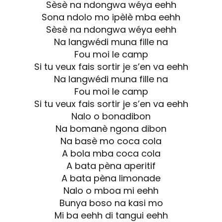
Sèsè na ndongwa wéya eehh
Sona ndolo mo ipèlè mba eehh
Sèsè na ndongwa wéya eehh
Na langwédi muna fille na
Fou moi le camp
Si tu veux fais sortir je s’en va eehh
Na langwédi muna fille na
Fou moi le camp
Si tu veux fais sortir je s’en va eehh
Nalo o bonadibon
Na bomanè ngona dibon
Na basè mo coca cola
A bola mba coca cola
A bata pèna aperitif
A bata pèna limonade
Nalo o mboa mi eehh
Bunya boso na kasi mo
Mi ba eehh di tangui eehh