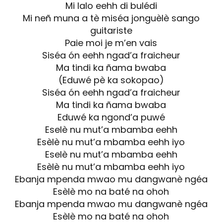
Mi lalo eehh di bulédi
Mi neñ muna a tè miséa jonguèlè sango
guitariste
Paie moi je m’en vais
Siséa ón eehh ngad’a fraicheur
Ma tindi ka ñama bwaba
(Eduwé pè ka sokopao)
Siséa ón eehh ngad’a fraicheur
Ma tindi ka ñama bwaba
Eduwé ka ngond’a puwé
Eselè nu mut’a mbamba eehh
Esèlè nu mut’a mbamba eehh iyo
Eselè nu mut’a mbamba eehh
Esèlè nu mut’a mbamba eehh iyo
Ebanja mpenda mwao mu dangwanè ngéa
Esèlè mo na baté na ohoh
Ebanja mpenda mwao mu dangwanè ngéa
Esèlè mo na baté na ohoh