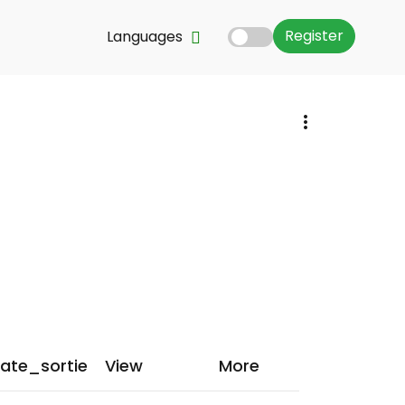
Register
Languages
ate_sortie
View
More