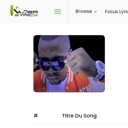
Browse
Focus Lyri
SI
FOL
#
Titre Du Song