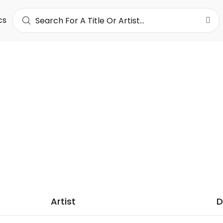
cs
XTMATIK
7K
LOWERS
Artist
D