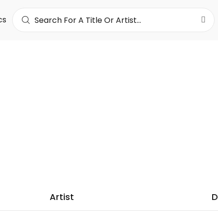
cs
PILLON
14K
LOWERS
Artist
D