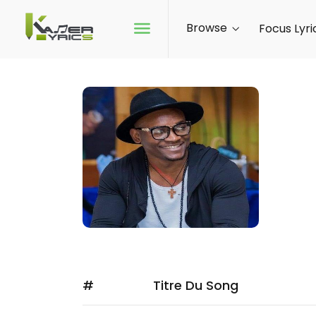
Browse
Focus Lyri
IZY
IZY - L
camero
FOL
#
Titre Du Song