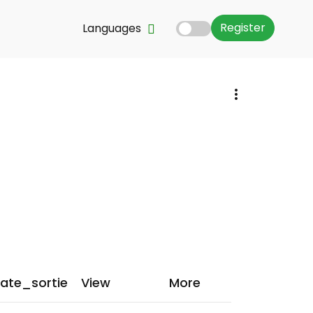
Register
Languages
musicien
ate_sortie
View
More