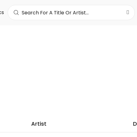
cs
A FORCE TRANKIL est un chanteur, auteur compositeur et 
unais résidant à Montréal.
7K
LOWERS
Artist
D