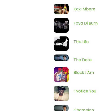
Kaki Mbere
Faya Di Burn
This Life
The Date
Black I Am
I Notice You
Champion