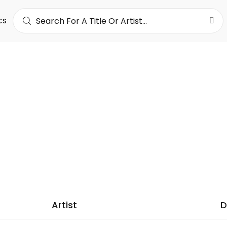
cs
SHA
29K
LOWERS
Artist
D