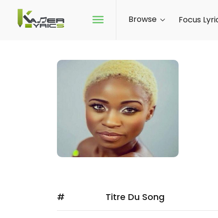
Browse
Focus Lyri
GA
FOL
#
Titre Du Song