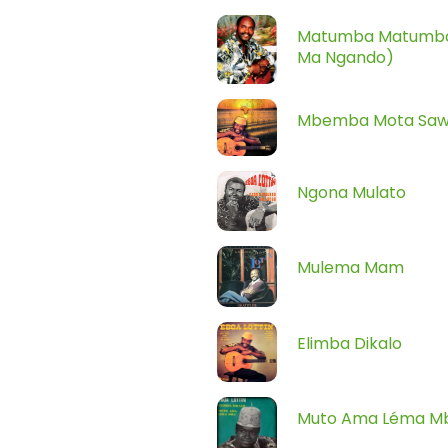
Matumba Matumba
Ma Ngando)
Mbemba Mota Sa
Ngona Mulato
Mulema Mam
Elimba Dikalo
Muto Ama Léma M