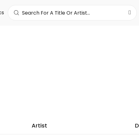
cs
OA LOTIN
53K
LOWERS
Artist
D