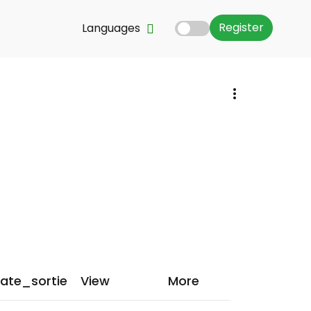
Register
Languages
ate_sortie
View
More