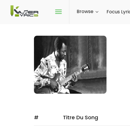
Browse
Focus Lyri
EB
FOL
#
Titre Du Song