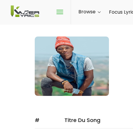
Browse
Focus Lyri
DA
Dafreld
RnB, ra
manneq
FOL
#
Titre Du Song