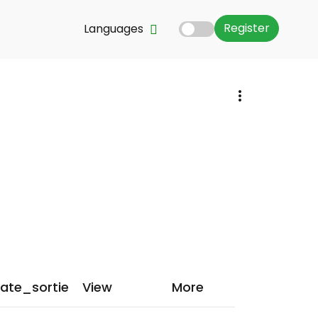
Register
Languages
sant dans le
néma et le
ate_sortie
View
More