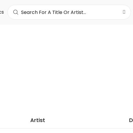
cs
FRELD
 est un jeune artiste musicien d'origine Camerounaise, fai
p game, afrotrap et bien d'autres... Il fait aussi dans le ci
uinat.
5K
LOWERS
Artist
D