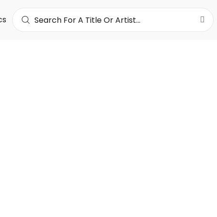
cs
'YV
 est une jeune artiste camerounaise au style music
ulier. Signée avec le label Sessua Entertainment de
artiste exprime sa vision de la musique Soul, Pop e
t le coté afro. Decouvrez ici qui est Bel'Yv et laiss
 par sa voix puissante..
16K
LOWERS