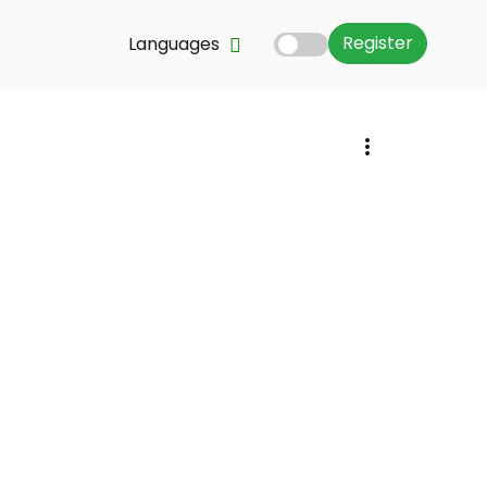
Register
Languages
al
puis, la
tc. tout en
ez vous