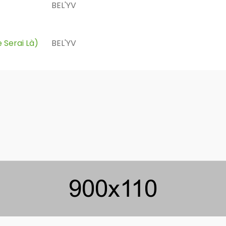
BEL'YV
e Serai Là)
BEL'YV