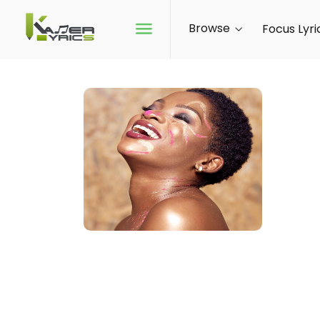
Browse
Focus Lyri
BEL
Bel'Yv
partic
jeune 
gardan
guider
FOL