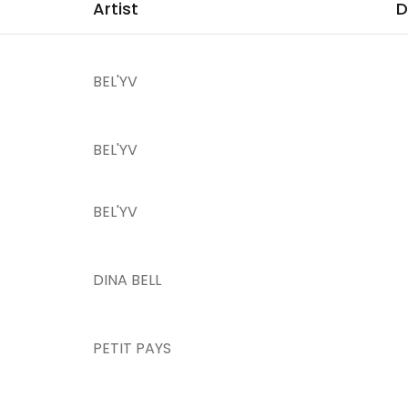
Artist
D
BEL'YV
BEL'YV
BEL'YV
DINA BELL
PETIT PAYS