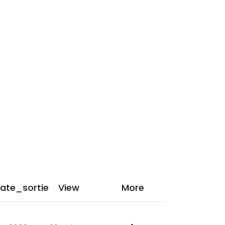
e plus
TAL essaie
en est le
té de
ologie,
on qu’il
 sort un
ate_sortie
View
More