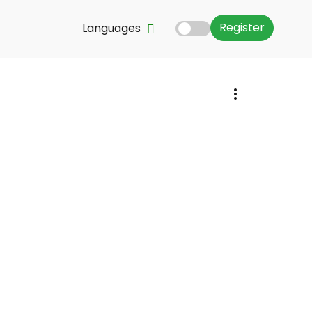
Register
Languages
ingtaine
un père
upe musical
i il fit
s de la
ue du
tre à