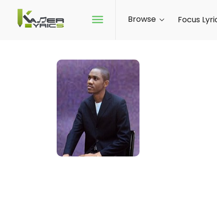
Browse
Focus Lyri
ARMAND
De son vrai nom
d’années à Doual
BANDJOUN dans l
Son amour pour l
« NYANGA PLAYER » 
multiples concert
République.
En 1997, il intèg
Cameroun Paroiss
l’Université de Ds
téléchargement 