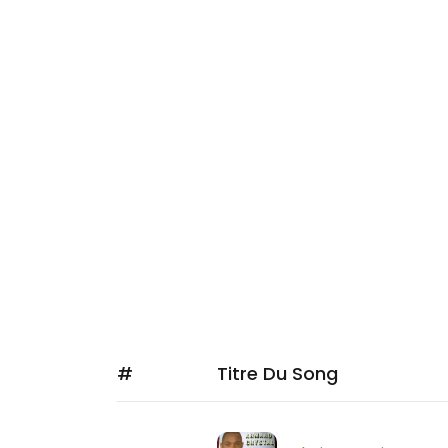
De retour à Doua
grand, mais son 
de concilier la ch
Directeur de chant
Douala. Aujourd’hu
Armand CRYSTAL éc
aura en milieu d’
album intitulé » Il
Source:
http://
10K
FOLLOWERS
#
Titre Du Song