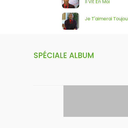
Il Vit En Moi
Je T'aimerai Toujou
SPÉCIALE ALBUM